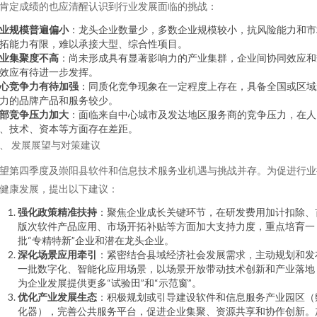
肯定成绩的也应清醒认识到行业发展面临的挑战：
业规模普遍偏小
：龙头企业数量少，多数企业规模较小，抗风险能力和市
拓能力有限，难以承接大型、综合性项目。
业集聚度不高
：尚未形成具有显著影响力的产业集群，企业间协同效应和
效应有待进一步发挥。
心竞争力有待加强
：同质化竞争现象在一定程度上存在，具备全国或区域
力的品牌产品和服务较少。
部竞争压力加大
：面临来自中心城市及发达地区服务商的竞争压力，在人
、技术、资本等方面存在差距。
、 发展展望与对策建议
望第四季度及崇阳县软件和信息技术服务业机遇与挑战并存。为促进行业
健康发展，提出以下建议：
强化政策精准扶持
：聚焦企业成长关键环节，在研发费用加计扣除、
版次软件产品应用、市场开拓补贴等方面加大支持力度，重点培育一
批“专精特新”企业和潜在龙头企业。
深化场景应用牵引
：紧密结合县域经济社会发展需求，主动规划和发
一批数字化、智能化应用场景，以场景开放带动技术创新和产业落地
为企业发展提供更多“试验田”和“示范窗”。
优化产业发展生态
：积极规划或引导建设软件和信息服务产业园区（
化器），完善公共服务平台，促进企业集聚、资源共享和协作创新。