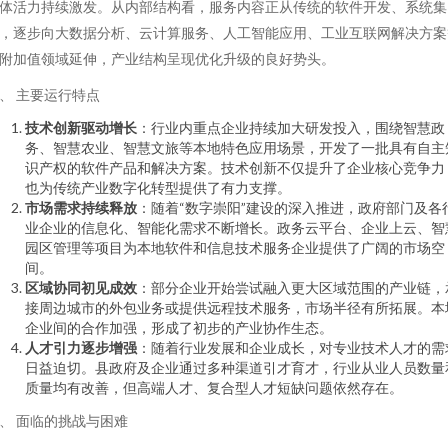
体活力持续激发。从内部结构看，服务内容正从传统的软件开发、系统集
，逐步向大数据分析、云计算服务、人工智能应用、工业互联网解决方案
附加值领域延伸，产业结构呈现优化升级的良好势头。
、 主要运行特点
技术创新驱动增长
：行业内重点企业持续加大研发投入，围绕智慧政
务、智慧农业、智慧文旅等本地特色应用场景，开发了一批具有自主
识产权的软件产品和解决方案。技术创新不仅提升了企业核心竞争力
也为传统产业数字化转型提供了有力支撑。
市场需求持续释放
：随着“数字崇阳”建设的深入推进，政府部门及各
业企业的信息化、智能化需求不断增长。政务云平台、企业上云、智
园区管理等项目为本地软件和信息技术服务企业提供了广阔的市场空
间。
区域协同初见成效
：部分企业开始尝试融入更大区域范围的产业链，
接周边城市的外包业务或提供远程技术服务，市场半径有所拓展。本
企业间的合作加强，形成了初步的产业协作生态。
人才引力逐步增强
：随着行业发展和企业成长，对专业技术人才的需
日益迫切。县政府及企业通过多种渠道引才育才，行业从业人员数量
质量均有改善，但高端人才、复合型人才短缺问题依然存在。
、 面临的挑战与困难